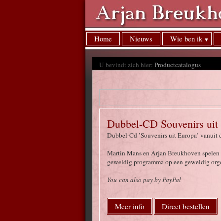
Home
Nieuws
Wie ben ik
U bevindt zich hier:
Productcatalogus
Dubbel-CD Souvenirs uit 
Dubbel-Cd ’Souvenirs uit Europa’ vanuit d
Martin Mans en Arjan Breukhoven spelen s
geweldig programma op een geweldig orgel 
You can also pay by PayPal
Meer info
Direct bestellen