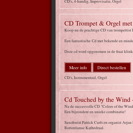
CD's, 4-handig, Improvisatie, Orgel
CD Trompet & Orgel met
Koop nu de prachtige CD van trompettist 
Een fantastische Cd met bekende en minde
Deze cd werd opgenomen in de fraai klink
Meer info
Direct bestellen
CD's, Instrumentaal, Orgel
Cd Touched by the Wind -
Na de succesvolle CD "Colors of the Wind
Een bijzondere en unieke combinatie!
Saxofonist Patrick Curfs en organist Arj
Rotterdamse Kathedraal.