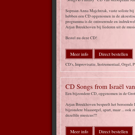
Sopraan Anna Majchrzak, vaste soliste bij
hebben een CD opgenomen in de akoestisch
programma is de ontroerende en indrukwek
Arjan Breukhoven bij liederen uit de musica
Bestel nu deze CD!
Meer info
Direct bestellen
CD's, Improvisatie, Instrumentaal, Orgel, 
CD Songs from Israël van
Een bijzondere CD, opgenomen in de Grote 
Arjan Breukhoven bespeelt het beroemde H
bijzondere blaasorgel, apart, maar ... ook 
dezelfde musicus!!!
Meer info
Direct bestellen