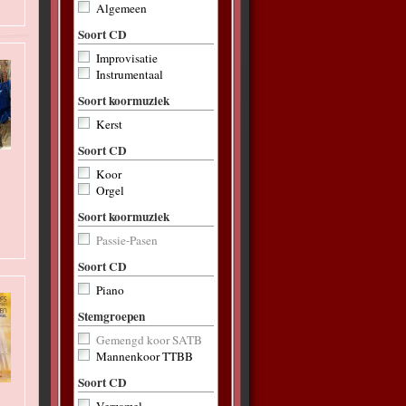
Algemeen
Soort CD
Improvisatie
Instrumentaal
Soort koormuziek
Kerst
Soort CD
Koor
Orgel
Soort koormuziek
Passie-Pasen
Soort CD
Piano
Stemgroepen
Gemengd koor SATB
Mannenkoor TTBB
Soort CD