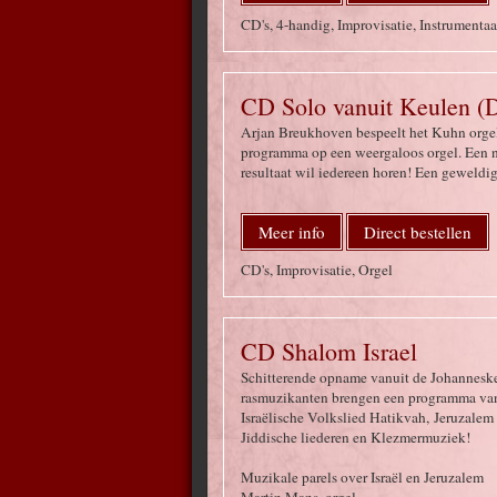
CD's, 4-handig, Improvisatie, Instrumentaa
CD Solo vanuit Keulen (D
Arjan Breukhoven bespeelt het Kuhn orgel 
programma op een weergaloos orgel. Een n
resultaat wil iedereen horen! Een geweldig
Meer info
Direct bestellen
CD's, Improvisatie, Orgel
CD Shalom Israel
Schitterende opname vanuit de Johanneske
rasmuzikanten brengen een programma van 
Israëlische Volkslied Hatikvah, Jeruzalem
Jiddische liederen en Klezmermuziek!
Muzikale parels over Israël en Jeruzalem