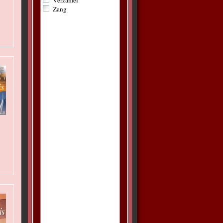
Verzamel
Zang