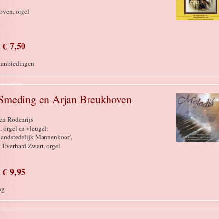
oven, orgel
€ 7,50
 Aanbiedingen
Smeding en Arjan Breukhoven
en Rodenrijs
 orgel en vleugel;
Randstedelijk Mannenkoor’,
 Everhard Zwart, orgel
€ 9,95
ng