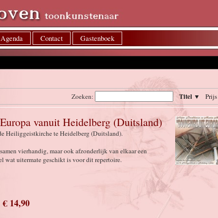
Agenda
Contact
Gastenboek
Titel ▼
Zoeken:
Prij
Europa vanuit Heidelberg (Duitsland)
e Heiliggeistkirche te Heidelberg (Duitsland).
amen vierhandig, maar ook afzonderlijk van elkaar een
wat uitermate geschikt is voor dit repertoire.
€ 14,90