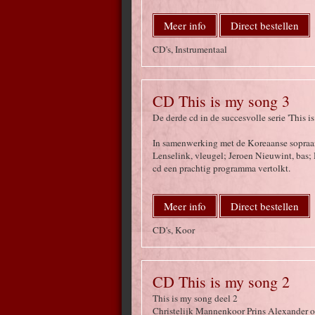
Meer info
Direct bestellen
CD's, Instrumentaal
CD This is my song 3
De derde cd in de succesvolle serie 'This 
In samenwerking met de Koreaanse sopraan
Lenselink, vleugel; Jeroen Nieuwint, bas;
cd een prachtig programma vertolkt.
Meer info
Direct bestellen
CD's, Koor
CD This is my song 2
This is my song deel 2
Christelijk Mannenkoor Prins Alexander ol