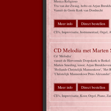
Musica Religioso
Yta van der Zwaag, hobo en Arjan Breukh
Vanuit de Grote Kerk van Dordrecht
Meer info
Direct bestellen
CD's, Improvisatie, Instrumentaal, Orgel,
CD Melodia met Marten 
Cd ‘Melodia’
vanuit de Hervormde Dorpskerk te Berkel 
Marten Smeding, tenor; Arjan Breukhoven,
’Hollands Christelijk Mannenkoor’, ’Het 
’Christelijk Mannenkoor Prins Alexander’;
Meer info
Direct bestellen
CD's, Improvisatie, Koor, Orgel, Piano, Za