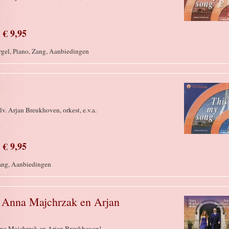
€ 9,95
Orgel, Piano, Zang, Aanbiedingen
v. Arjan Breukhoven, orkest, e.v.a.
€ 9,95
Zang, Aanbiedingen
 Anna Majchrzak en Arjan
nna Majchrzak en Arjan Breukhoven!