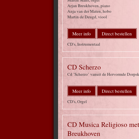
Martin Mans, orgel
Arjan Breukhoven, piano
Anja van der Maten, hobo
Martin de Deugd, viool
Meer info
Direct bestellen
CD's, Instrumentaal
CD Scherzo
Cd ’Scherzo’ vanuit de Hervormde Dorpske
Meer info
Direct bestellen
CD's, Orgel
CD Musica Religioso met
Breukhoven