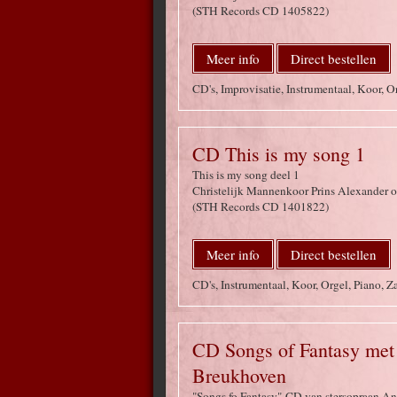
(STH Records CD 1405822)
Meer info
Direct bestellen
CD's, Improvisatie, Instrumentaal, Koor, 
CD This is my song 1
This is my song deel 1
Christelijk Mannenkoor Prins Alexander ol
(STH Records CD 1401822)
Meer info
Direct bestellen
CD's, Instrumentaal, Koor, Orgel, Piano, 
CD Songs of Fantasy met
Breukhoven
"Songs fo Fantasy" CD van stersopraan A