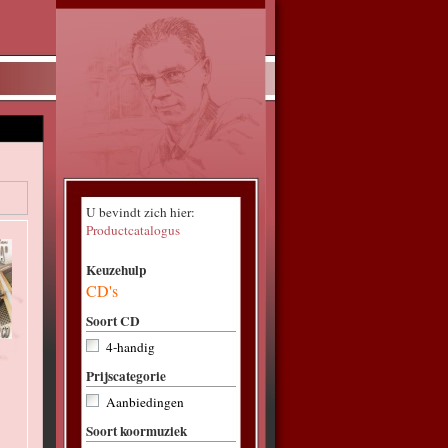
s
U bevindt zich hier:
Productcatalogus
Keuzehulp
CD's
Soort CD
4-handig
Prijscategorie
Aanbiedingen
Soort koormuziek