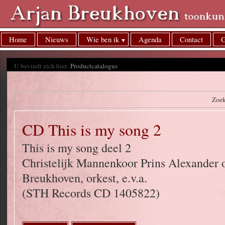
Home
Nieuws
Wie ben ik
Agenda
Contact
G
U bevindt zich hier:
Productcatalogus
Zoe
CD This is my song 2
This is my song deel 2
Christelijk Mannenkoor Prins Alexander o
Breukhoven, orkest, e.v.a.
(STH Records CD 1405822)