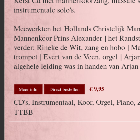
Kerst Cd met mannenkoorzang, massale 
instrumentale solo's.
Meewerkten het Hollands Christelijk Mann
Mannenkoor Prins Alexander | het Rands
verder: Rineke de Wit, zang en hobo | Ma
trompet | Evert van de Veen, orgel | Arj
algehele leiding was in handen van Arja
€ 9,95
Meer info
Direct bestellen
CD's, Instrumentaal, Koor, Orgel, Piano,
TTBB