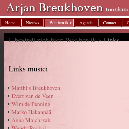
Home
Nieuws
Wie ben ik
Agenda
Contact
G
U bevindt zich hier: Wie ben ik »
Links
Links musici
Matthijs Breukhoven
Evert van de Veen
Wim de Penning
Marko Hakanpää
Anna Majchrzak
Wendy Roobol