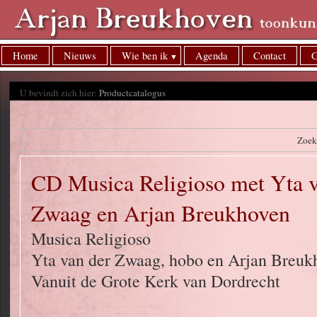
Home
Nieuws
Wie ben ik
Agenda
Contact
G
U bevindt zich hier:
Productcatalogus
Zoek
CD Musica Religioso met Yta v
Zwaag en Arjan Breukhoven
Musica Religioso
Yta van der Zwaag, hobo en Arjan Breuk
Vanuit de Grote Kerk van Dordrecht