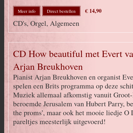
€ 14,90
Meer info
Direct bestellen
CD's, Orgel, Algemeen
CD How beautiful met Evert va
Arjan Breukhoven
Pianist Arjan Breukhoven en organist Eve
spelen een Brits programma op deze schi
Muziek allemaal afkomstig vanuit Groot-B
beroemde Jerusalem van Hubert Parry, bek
the proms’, maar ook het mooie liedje O
pareltjes meesterlijk uitgevoerd!