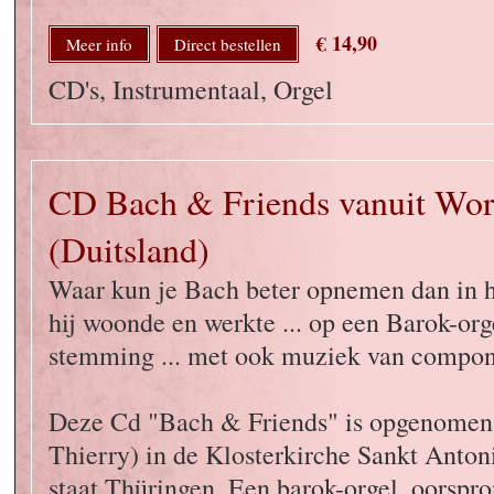
€ 14,90
Meer info
Direct bestellen
CD's, Instrumentaal, Orgel
CD Bach & Friends vanuit Wor
(Duitsland)
Waar kun je Bach beter opnemen dan in h
hij woonde en werkte ... op een Barok-or
stemming ... met ook muziek van componi
Deze Cd "Bach & Friends" is opgenomen 
Thierry) in de Klosterkirche Sankt Antoni
staat Thüringen. Een barok-orgel. oorspr