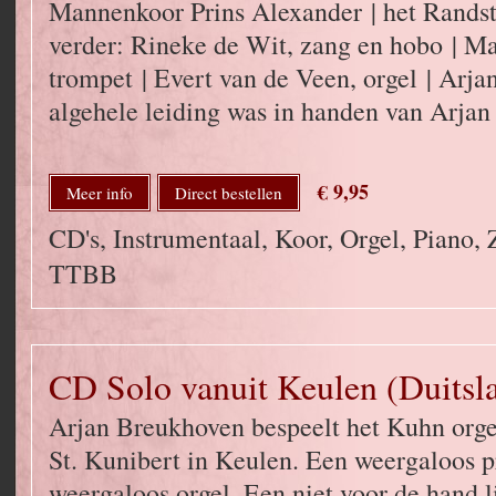
Mannenkoor Prins Alexander | het Rands
verder: Rineke de Wit, zang en hobo | Ma
trompet | Evert van de Veen, orgel | Arj
algehele leiding was in handen van Arja
€ 9,95
Meer info
Direct bestellen
CD's, Instrumentaal, Koor, Orgel, Piano,
TTBB
CD Solo vanuit Keulen (Duitsl
Arjan Breukhoven bespeelt het Kuhn orgel
St. Kunibert in Keulen. Een weergaloos
weergaloos orgel. Een niet voor de hand 