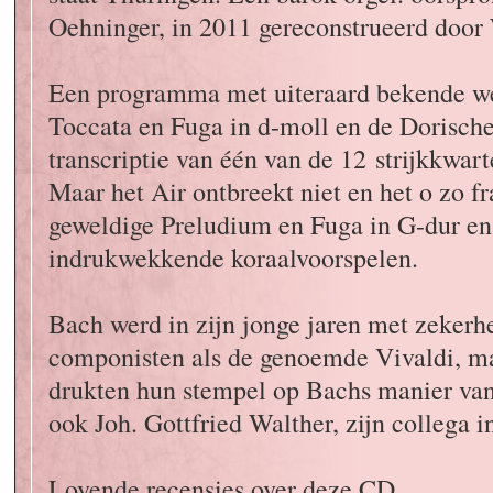
Oehninger, in 2011 gereconstrueerd door
Een programma met uiteraard bekende w
Toccata en Fuga in d-moll en de Dorisch
transcriptie van één van de 12 strijkkwar
Maar het Air ontbreekt niet en het o zo f
geweldige Preludium en Fuga in G-dur en 
indrukwekkende koraalvoorspelen.
Bach werd in zijn jonge jaren met zekerh
componisten als de genoemde Vivaldi, 
drukten hun stempel op Bachs manier van
ook Joh. Gottfried Walther, zijn collega 
Lovende recensies over deze CD