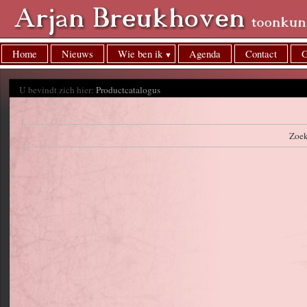
Home
Nieuws
Wie ben ik
Agenda
Contact
G
U bevindt zich hier:
Productcatalogus
Zoe