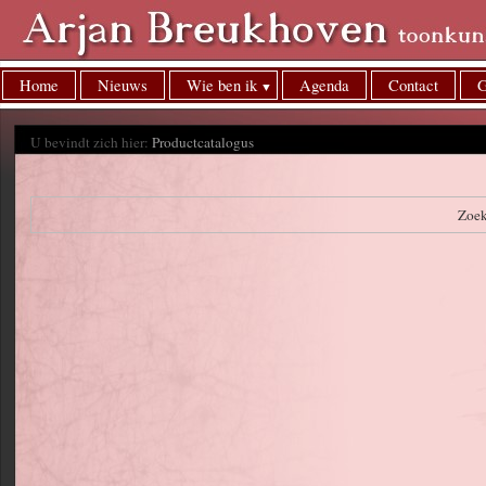
Home
Nieuws
Wie ben ik
Agenda
Contact
G
U bevindt zich hier:
Productcatalogus
Zoe