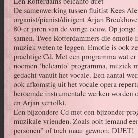
Een Rotterdams belcanto duet
De samenwerking tussen fluitist Kees Ale
organist/pianist/dirigent Arjan Breukhov
80-er jaren van de vorige eeuw. Op jonge 
samen. Twee Rotterdammers die emotie in
muziek weten te leggen. Emotie is ook ze
prachtige Cd. Met een programma wat er 
noemen ‘belcanto’ programma, muziek me
gedacht vanuit het vocale. Een aantal werk
ook afkomstig uit het vocale opera reper
beroemde instrumentale werken worden op
en Arjan vertolkt.
Een bijzondere Cd met een bijzonder pr
muzikale vrienden. Zoals ooit iemand een
personen” of toch maar gewoon: DUET!