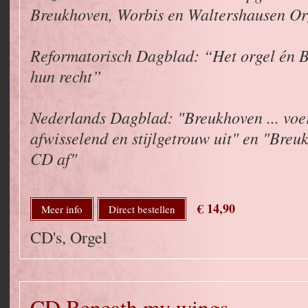
Breukhoven, Worbis en Waltershausen Or
Reformatorisch Dagblad: “Het orgel én 
hun recht”
Nederlands Dagblad: "Breukhoven ... voe
afwisselend en stijlgetrouw uit" en "Breu
CD af"
€ 14,90
Meer info
Direct bestellen
CD's, Orgel
CD Beneath my wings