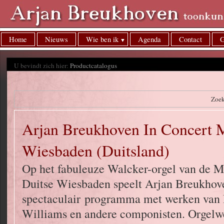
Home
Nieuws
Wie ben ik
Agenda
Contact
G
U bevindt zich hier:
Productcatalogus
Zoe
Arjan Breukhoven In Concert 
Wiesbaden (Duitsland)
Op het fabuleuze Walcker-orgel van de Ma
Duitse Wiesbaden speelt Arjan Breukhov
spectaculair programma met werken van 
Williams en andere componisten. Orgelw