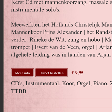
Kerst Cd met mannenkoorzang, massale 
instrumentale solo's.
Meewerkten het Hollands Christelijk Mann
Mannenkoor Prins Alexander | het Rands
verder: Rineke de Wit, zang en hobo | Ma
trompet | Evert van de Veen, orgel | Arj
algehele leiding was in handen van Arja
€ 9,95
Meer info
Direct bestellen
CD's, Instrumentaal, Koor, Orgel, Piano,
TTBB