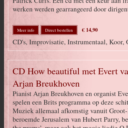
Patrick Curfs. Een cd met een keur aan f
werken werden gearrangeerd door dirige
€ 14,90
Meer info
Direct bestellen
CD's, Improvisatie, Instrumentaal, Koor, 
CD How beautiful met Evert va
Arjan Breukhoven
Pianist Arjan Breukhoven en organist Eve
spelen een Brits programma op deze schi
Muziek allemaal afkomstig vanuit Groot-B
beroemde Jerusalem van Hubert Parry, bek
the proms’, maar ook het mooie liedje O