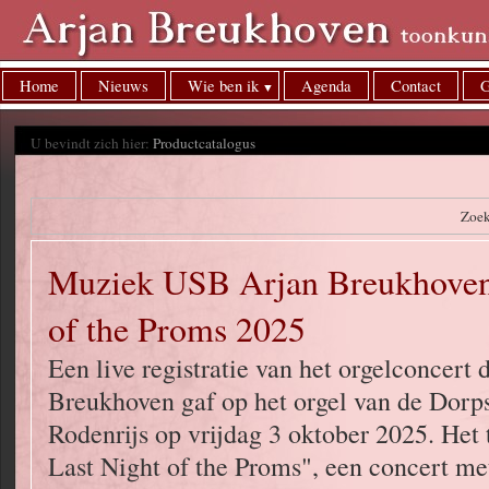
Home
Nieuws
Wie ben ik
Agenda
Contact
G
U bevindt zich hier:
Productcatalogus
Zoe
Muziek USB Arjan Breukhoven
of the Proms 2025
Een live registratie van het orgelconcert 
Breukhoven gaf op het orgel van de Dorps
Rodenrijs op vrijdag 3 oktober 2025. He
Last Night of the Proms", een concert me