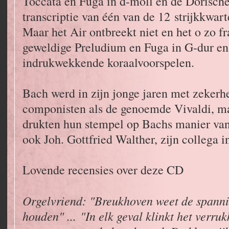
Toccata en Fuga in d-moll en de Dorisch
transcriptie van één van de 12 strijkkwar
Maar het Air ontbreekt niet en het o zo f
geweldige Preludium en Fuga in G-dur en 
indrukwekkende koraalvoorspelen.
Bach werd in zijn jonge jaren met zekerh
componisten als de genoemde Vivaldi, 
drukten hun stempel op Bachs manier van
ook Joh. Gottfried Walther, zijn collega 
Lovende recensies over deze CD
Orgelvriend: "Breukhoven weet de spanning
houden" ... "In elk geval klinkt het verrukk