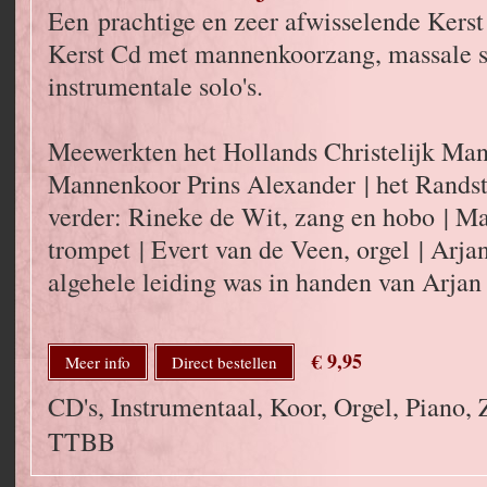
Een prachtige en zeer afwisselende Kers
Kerst Cd met mannenkoorzang, massale 
instrumentale solo's.
Meewerkten het Hollands Christelijk Mann
Mannenkoor Prins Alexander | het Rands
verder: Rineke de Wit, zang en hobo | Ma
trompet | Evert van de Veen, orgel | Arj
algehele leiding was in handen van Arja
€ 9,95
Meer info
Direct bestellen
CD's, Instrumentaal, Koor, Orgel, Piano,
TTBB