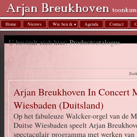
Home
Nieuws
Wie ben ik
Agenda
Contact
G
U bevindt zich hier:
Productcatalogus
Zoe
Arjan Breukhoven In Concert 
Wiesbaden (Duitsland)
Op het fabuleuze Walcker-orgel van de Ma
Duitse Wiesbaden speelt Arjan Breukhov
spectaculair programma met werken van 