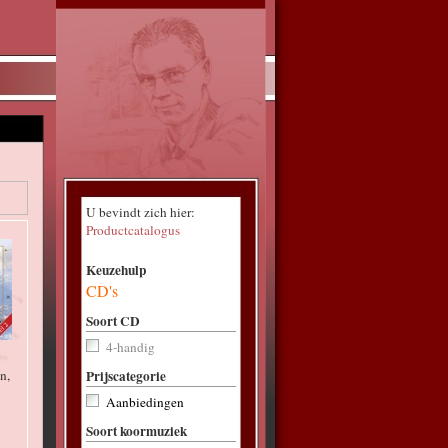
s
U bevindt zich hier:
Productcatalogus
Keuzehulp
CD's
Soort CD
4-handig
n,
Prijscategorie
Aanbiedingen
Soort koormuziek