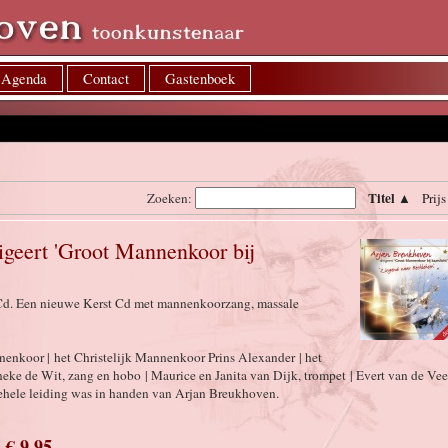
Agenda
Contact
Gastenboek
Titel ▲
Zoeken:
Prij
geert 'Groot Mannenkoor bij
 Cd. Een nieuwe Kerst Cd met mannenkoorzang, massale
enkoor | het Christelijk Mannenkoor Prins Alexander | het
ke de Wit, zang en hobo | Maurice en Janita van Dijk, trompet | Evert van de Vee
gehele leiding was in handen van Arjan Breukhoven.
€ 9,95