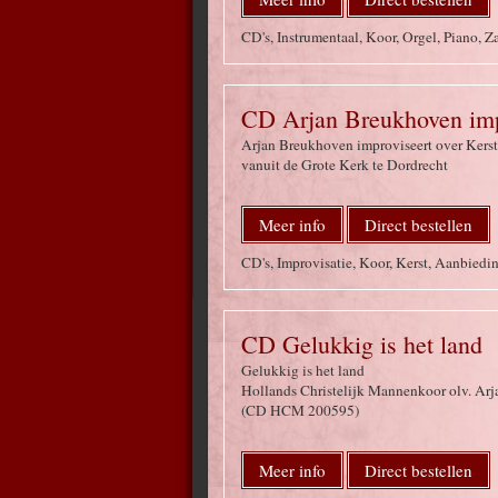
CD's, Instrumentaal, Koor, Orgel, Piano,
CD Arjan Breukhoven impr
Arjan Breukhoven improviseert over Kerst
vanuit de Grote Kerk te Dordrecht
Meer info
Direct bestellen
CD's, Improvisatie, Koor, Kerst, Aanbiedi
CD Gelukkig is het land
Gelukkig is het land
Hollands Christelijk Mannenkoor olv. Arja
(CD HCM 200595)
Meer info
Direct bestellen