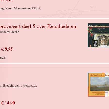
 Zang, Kerst, Mannenkoor TTBB
oviseert deel 5 over Kerstliederen
liederen deel 5
€ 9,95
ngen
n Breukhoven, orkest, e.v.a.
€ 14,90