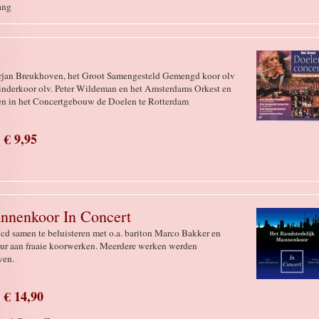
ang
rjan Breukhoven, het Groot Samengesteld Gemengd koor olv
inderkoor olv. Peter Wildeman en het Amsterdams Orkest en
eren in het Concertgebouw de Doelen te Rotterdam
€ 9,95
nnenkoor In Concert
cd samen te beluisteren met o.a. bariton Marco Bakker en
keur aan fraaie koorwerken. Meerdere werken werden
oven.
€ 14,90