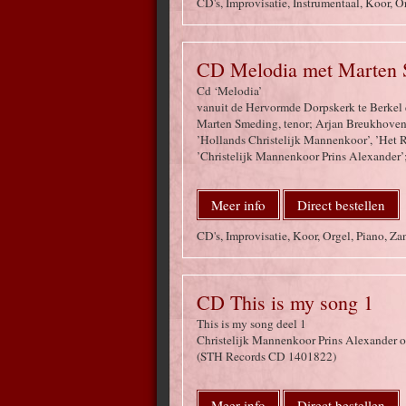
CD's, Improvisatie, Instrumentaal, Koor, O
CD Melodia met Marten 
Cd ‘Melodia’
vanuit de Hervormde Dorpskerk te Berkel 
Marten Smeding, tenor; Arjan Breukhoven,
’Hollands Christelijk Mannenkoor’, ’Het 
’Christelijk Mannenkoor Prins Alexander’;
Meer info
Direct bestellen
CD's, Improvisatie, Koor, Orgel, Piano, Za
CD This is my song 1
This is my song deel 1
Christelijk Mannenkoor Prins Alexander ol
(STH Records CD 1401822)
Meer info
Direct bestellen