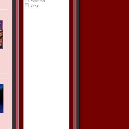
Verzamel
Zang