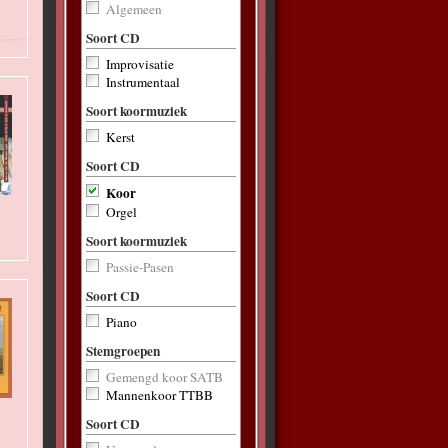
Algemeen
Soort CD
Improvisatie
Instrumentaal
Soort koormuziek
Kerst
Soort CD
Koor
Orgel
Soort koormuziek
Passie-Pasen
Soort CD
Piano
Stemgroepen
Gemengd koor SATB
Mannenkoor TTBB
Soort CD