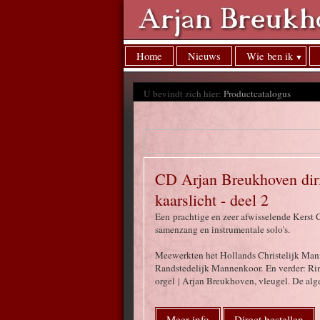
Home
Nieuws
Wie ben ik
U bevindt zich hier:
Productcatalogus
CD Arjan Breukhoven diri
kaarslicht - deel 2
Een prachtige en zeer afwisselende Kerst
samenzang en instrumentale solo's.
Meewerkten het Hollands Christelijk Mann
Randstedelijk Mannenkoor. En verder: Rine
orgel | Arjan Breukhoven, vleugel. De al
Meer info
Direct bestellen