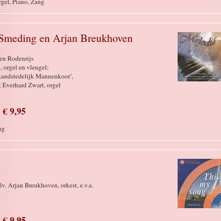
rgel, Piano, Zang
Smeding en Arjan Breukhoven
en Rodenrijs
 orgel en vleugel;
Randstedelijk Mannenkoor’,
 Everhard Zwart, orgel
€ 9,95
ng
v. Arjan Breukhoven, orkest, e.v.a.
€ 9,95