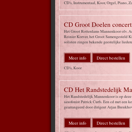
CD's, Instrumentaal, Koor, Orgel, Piano, Z
CD Groot Doelen concert
Het Groot Rotterdams Mannenkoor olv. A
Reinier Korver, het Groot Samengesteld K
solisten zingen bekende geestelijke lied
Meer info
Direct bestellen
CD's, Koor
CD Het Randstedelijk Ma
Het Randstedelijk Mannenkoor is op deze 
saxofonist Patrick Curfs. Een cd met een 
gearrangeerd door dirigent Arjan Breukh
Meer info
Direct bestellen