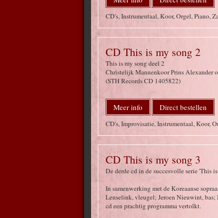
CD's, Instrumentaal, Koor, Orgel, Piano, 
CD This is my song 2
This is my song deel 2
Christelijk Mannenkoor Prins Alexander ol
(STH Records CD 1405822)
Meer info
Direct bestellen
CD's, Improvisatie, Instrumentaal, Koor, 
CD This is my song 3
De derde cd in de succesvolle serie 'This 
In samenwerking met de Koreaanse sopraan
Lenselink, vleugel; Jeroen Nieuwint, bas;
cd een prachtig programma vertolkt.