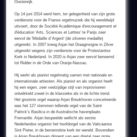
Oostenrijk.
Op 14 juni 2014 werd hem, ter gelegenheid van zijn grote
verdienste voor de Franse orgelmuziek die hij wereldwijd
uitvoert, door de Société Académique d'encouragement et
d'éducation 'Arts, Sciences et Lettres' te Parijs zeer
eervol de 'Médaille d' Argent' (de zilveren medaille)
uitgereikt. In 2007 kreeg Arjan het Draaginsigne in Zilver
uitgereikt wegens zijn verdienste voor de Protestantse
Kerk in Nederland. In 2020 is Arjan zeer eervol benoemd
tot Ridder in de Orde van Oranje-Nassau.
Hij werkt als pianist regelmatig samen met nationale en
internationale artiesten. Als pianist en als organist heeft
hij een eigen, zeer veelzijdige stijl van improviseren
ontwikkeld zowel in de klassieke als in de lichte trend.
Het grootste orgel waarop Arjan Breukhoven concerteerde
was het 127 stemmen tellende orgel van de Saint
Patrick’s Basilica in de Australische havenplaats
Fremantle. Arjan bespeelde wellicht als eerste
Nederlandse organist het hoofdorgel van de Vaticaanse
Sint Pieter, in de beroemdste kerk ter wereld. Bovendien
is Arjan Breukhoven dirigent van een drietal zeer grote