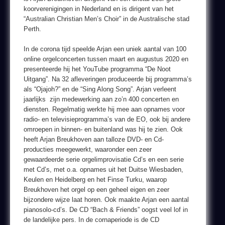
koorverenigingen in Nederland en is dirigent van het
“Australian Christian Men’s Choir” in de Australische stad
Perth.
In de corona tijd speelde Arjan een uniek aantal van 100
online orgelconcerten tussen maart en augustus 2020 en
presenteerde hij het YouTube programma “De Noot
Uitgang”. Na 32 afleveringen produceerde bij programma’s
als “Ojajoh?” en de “Sing Along Song”. Arjan verleent
jaarlijks zijn medewerking aan zo’n 400 concerten en
diensten. Regelmatig werkte hij mee aan opnames voor
radio- en televisieprogramma’s van de EO, ook bij andere
omroepen in binnen- en buitenland was hij te zien. Ook
heeft Arjan Breukhoven aan talloze DVD- en Cd-
producties meegewerkt, waaronder een zeer
gewaardeerde serie orgelimprovisatie Cd’s en een serie
met Cd’s, met o.a. opnames uit het Duitse Wiesbaden,
Keulen en Heidelberg en het Finse Turku, waarop
Breukhoven het orgel op een geheel eigen en zeer
bijzondere wijze laat horen. Ook maakte Arjan een aantal
pianosolo-cd’s. De CD “Bach & Friends” oogst veel lof in
de landelijke pers. In de cornaperiode is de CD