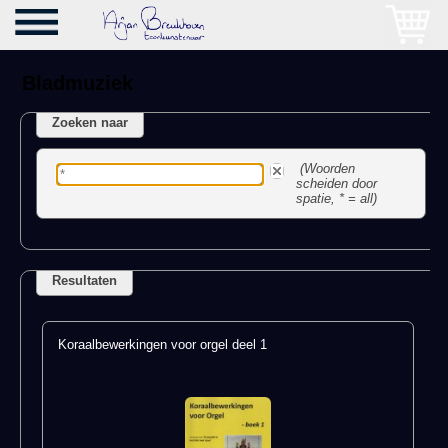
Bladmuziek
Zoeken naar
(Woorden
scheiden door
spatie, * = all)
Resultaten
Koraalbewerkingen voor orgel deel 1