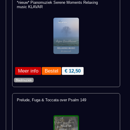
*nieuw* Pianomuziek Serene Moments Relaxing
music KLAVAR
Meer info
€ 12,50
Bladmuziek
Prelude, Fuga & Toccata over Psalm 149