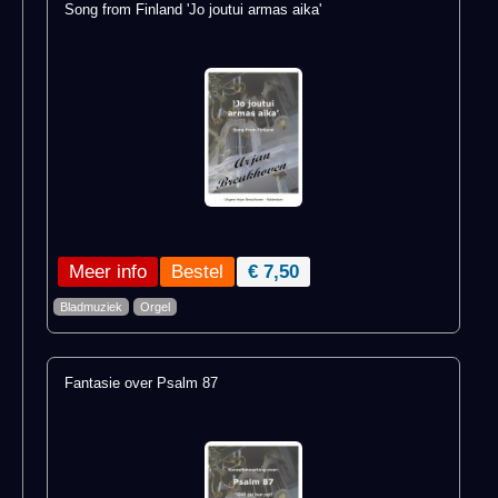
Song from Finland 'Jo joutui armas aika'
Meer info
€ 7,50
Bladmuziek
Orgel
Fantasie over Psalm 87