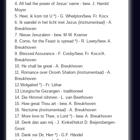
4. All hail the power of Jesus’ name - bew. J. Harold
Moyer
5. Heer, ik kom tot U *) - G. Whelpton/bew. Fr. Kocx
6. Ik wandel in het licht met Jezus
(instrumentaal)
- A.
Breukhoven
7. Nieuw Jeruzalem - bew. M.W. Kramer
8. Come, for the Feast is spread *) - R. Lowry/bew. A.
Breukhoven
9. Blessed Assurance - F. Cosby/bew. Fr. Kocx/A.
Breukhoven
10. He shall be great - A. Breukhoven
11. Romance over Osseh Shalom
(instrumentaal)
- A.
Breukhoven
12.Wolgalied *) - Fr. Léhar
13.Liturgische Gezangen - traditioneel
14. Die Himmel rühmen - L. van Beethoven
15. How great Thou art - bew. A. Breukhoven
16. Nocturne
(instrumentaal)
- A. Breukhoven
17. More love to Thee, o Lord *) - bew. A. Breukhoven
18. Denk dan aan mij - J. Kinkel/tekst D. Beijersbergen-
Groot
19. Dank sei Dir, Herr *) - G.F. Händel