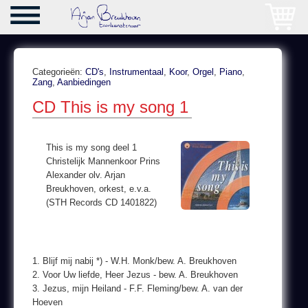
Categorieën:
CD's
,
Instrumentaal
,
Koor
,
Orgel
,
Piano
,
Zang
,
Aanbiedingen
CD This is my song 1
This is my song deel 1
Christelijk Mannenkoor Prins
Alexander olv. Arjan
Breukhoven, orkest, e.v.a.
(STH Records CD 1401822)
1. Blijf mij nabij *) - W.H. Monk/bew. A. Breukhoven
2. Voor Uw liefde, Heer Jezus - bew. A. Breukhoven
3. Jezus, mijn Heiland - F.F. Fleming/bew. A. van der
Hoeven