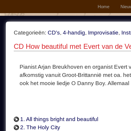
Home
Nieu
Categorieën:
CD's
,
4-handig
,
Improvisatie
,
Ins
CD How beautiful met Evert van de V
Pianist Arjan Breukhoven en organist Evert
afkomstig vanuit Groot-Brittannië met oa. h
ook het mooie liedje O Danny Boy. Allemaal B
1. All things bright and beautiful
2. The Holy City