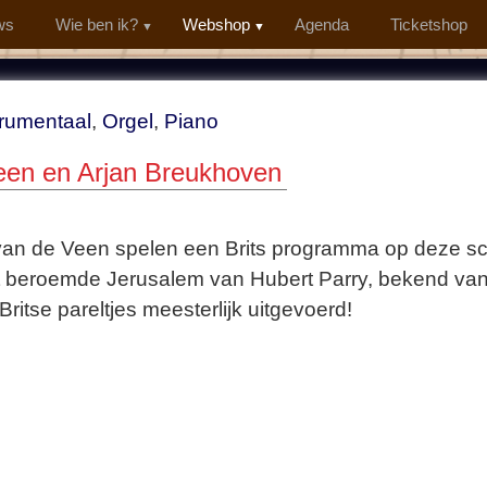
ws
Wie ben ik?
Webshop
Agenda
Ticketshop
trumentaal
,
Orgel
,
Piano
een en Arjan Breukhoven
 van de Veen spelen een Brits programma op deze sc
et beroemde Jerusalem van Hubert Parry, bekend van ’
ritse pareltjes meesterlijk uitgevoerd!