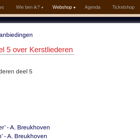
ws
Wie ben ik?
Webshop
Agenda
Ticketshop
anbiedingen
l 5 over Kerstliederen
deren deel 5
eer’ - A. Breukhoven
en’ - A. Breukhoven