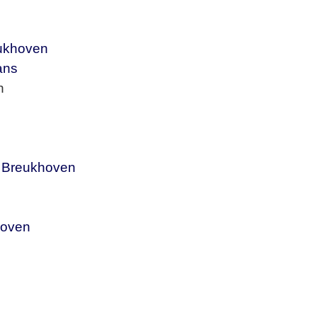
eukhoven
ans
n
A. Breukhoven
hoven