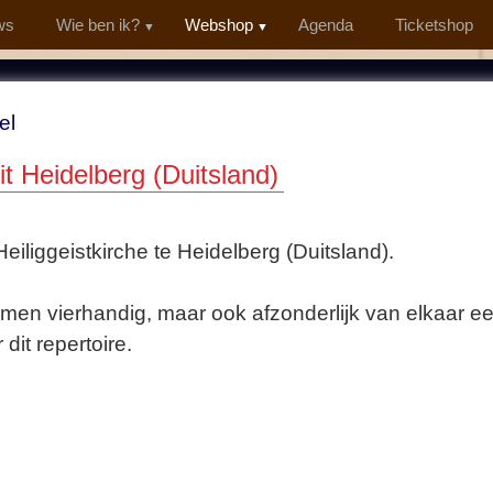
ws
Wie ben ik?
Webshop
Agenda
Ticketshop
el
t Heidelberg (Duitsland)
eiliggeistkirche te Heidelberg (Duitsland).
men vierhandig, maar ook afzonderlijk van elkaar 
dit repertoire.