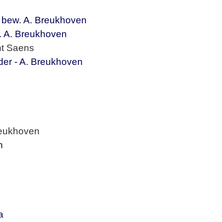
g; bew. A. Breukhoven
w. A. Breukhoven
nt Saens
der - A. Breukhoven
Breukhoven
n
a