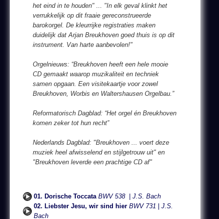
het eind in te houden" ... "In elk geval klinkt het
verrukkelijk op dit fraaie gereconstrueerde
barokorgel. De kleurrijke registraties maken
duidelijk dat Arjan Breukhoven goed thuis is op dit
instrument. Van harte aanbevolen!"
Orgelnieuws: “Breukhoven heeft een hele mooie
CD gemaakt waarop muzikaliteit en techniek
samen opgaan. Een visitekaartje voor zowel
Breukhoven, Worbis en Waltershausen Orgelbau.”
Reformatorisch Dagblad: “Het orgel én Breukhoven
komen zeker tot hun recht”
Nederlands Dagblad: "Breukhoven ... voert deze
muziek heel afwisselend en stijlgetrouw uit" en
"Breukhoven leverde een prachtige CD af"
01. Dorische Toccata
BWV 538
|
J.S. Bach
02. Liebster Jesu, wir sind hier
BWV 731
|
J.S.
Bach