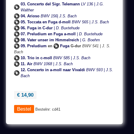
03. Concerto del Sigr. Telemann
LV 136
|
J.G.
Walther
04. Arioso
BWV 156
|
J.S. Bach
05. Toccata en Fuga d-moll
BWV 565
|
J.S. Bach
06. Fuga in C-dur
|
D. Buxtehude
07. Preludium en Fuga a-moll
|
D. Buxtehude
08. Vater unser im Himmelreich
|
G. Boehm
09. Preludium
en
Fuga
G-dur
BWV 541
|
J. S.
Bach
10. Trio in c-moll
BWV 585
|
J.S. Bach
11. Air
BWV 1068
|
J.S. Bach
12. Concerto in a-moll naar Vivaldi
BWV 593
|
J.S.
Bach
€ 14,90
Bestelnr: cd41