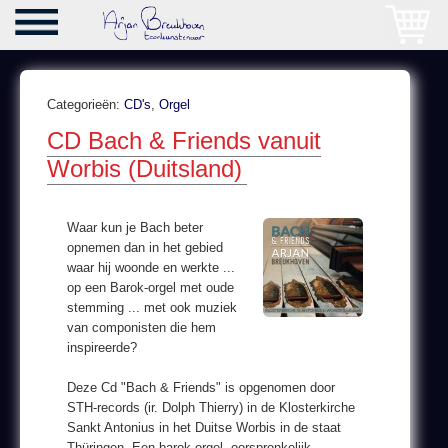
Categorieën:
CD's
,
Orgel
CD Bach & Friends vanuit
Worbis (Duitsland)
Waar kun je Bach beter
opnemen dan in het gebied
waar hij woonde en werkte ...
op een Barok-orgel met oude
stemming ... met ook muziek
van componisten die hem
inspireerde?
Deze Cd "Bach & Friends" is opgenomen door
STH-records (ir. Dolph Thierry) in de Klosterkirche
Sankt Antonius in het Duitse Worbis in de staat
Thüringen. Een barok-orgel. oorspronkelijk