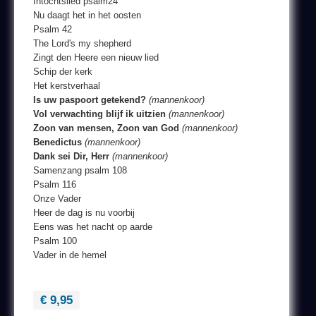
Intochtslied psalm24
Nu daagt het in het oosten
Psalm 42
The Lord's my shepherd
Zingt den Heere een nieuw lied
Schip der kerk
Het kerstverhaal
Is uw paspoort getekend?
(mannenkoor)
Vol verwachting blijf ik uitzien
(mannenkoor)
Zoon van mensen, Zoon van God
(mannenkoor)
Benedictus
(mannenkoor)
Dank sei Dir, Herr
(mannenkoor)
Samenzang psalm 108
Psalm 116
Onze Vader
Heer de dag is nu voorbij
Eens was het nacht op aarde
Psalm 100
Vader in de hemel
€ 9,95