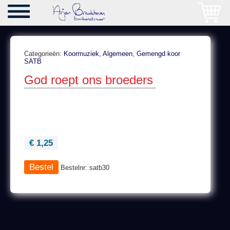
Categorieën:
Koormuziek
,
Algemeen
,
Gemengd koor
SATB
God roept ons broeders
€ 1,25
Bestelnr: satb30