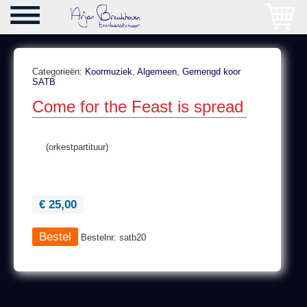
Categorieën:
Koormuziek
,
Algemeen
,
Gemengd koor
SATB
Come for the Feast is spread
(orkestpartituur)
€ 25,00
Bestelnr: satb20