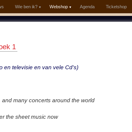
ws
Wie ben ik?
Webshop
Agenda
Ticketshop
oek 1
 en televisie en van vele Cd's)
, and many concerts around the world
der the sheet music now