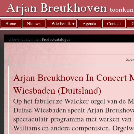
Home
Nieuws
Wie ben ik
Agenda
Contact
G
U bevindt zich hier:
Productcatalogus
Zoe
Arjan Breukhoven In Concert 
Wiesbaden (Duitsland)
Op het fabuleuze Walcker-orgel van de Ma
Duitse Wiesbaden speelt Arjan Breukhov
spectaculair programma met werken van 
Williams en andere componisten. Orgelw