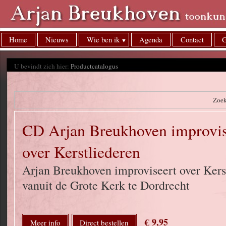
Home
Nieuws
Wie ben ik
Agenda
Contact
G
U bevindt zich hier:
Productcatalogus
Zoe
CD Arjan Breukhoven improvise
over Kerstliederen
Arjan Breukhoven improviseert over Kerst
vanuit de Grote Kerk te Dordrecht
€ 9,95
Meer info
Direct bestellen